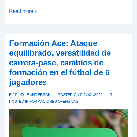
Formación
Read more »
de
Trips:
Conceptos
Formación Ace: Ataque
de
equilibrado, versatilidad de
sobrecarga,
carrera-pase, cambios de
combinaciones
formación en el fútbol de 6
de
rutas,
jugadores
desajustes
BY
KYLE ANDERSON
POSTED ON
22/01/2026
defensivos
POSTED IN
FORMACIONES OFENSIVAS
en
el
fútbol
de