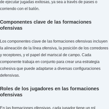
de ejecutar jugadas exitosas, ya sea a través de pases o
corriendo con el balón.
Componentes clave de las formaciones
ofensivas
Los componentes clave de las formaciones ofensivas incluyen
la alineación de la línea ofensiva, la posición de los corredores
y receptores, y el papel del mariscal de campo. Cada
componente trabaja en conjunto para crear una estrategia
cohesiva que puede adaptarse a diversas configuraciones
defensivas.
Roles de los jugadores en las formaciones
ofensivas
En las formaciones ofensivas, cada jugador tiene un rol