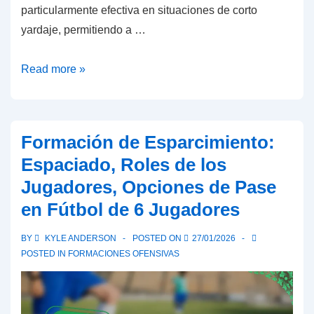
particularmente efectiva en situaciones de corto
yardaje, permitiendo a …
Formación
Read more »
Compacta:
Jugadas
de
Formación de Esparcimiento:
corto
Espaciado, Roles de los
yardaje,
Jugadores, Opciones de Pase
Bloqueo
en Fútbol de 6 Jugadores
físico,
Lanzamientos
BY
KYLE ANDERSON
POSTED ON
27/01/2026
rápidos
POSTED IN
FORMACIONES OFENSIVAS
en
fútbol
de