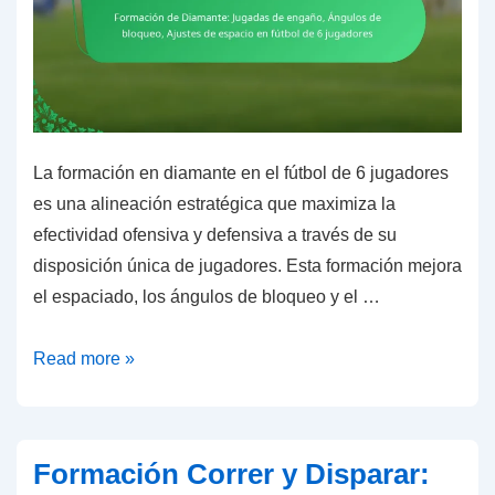
La formación en diamante en el fútbol de 6 jugadores
es una alineación estratégica que maximiza la
efectividad ofensiva y defensiva a través de su
disposición única de jugadores. Esta formación mejora
el espaciado, los ángulos de bloqueo y el …
Formación
Read more »
de
Diamante:
Jugadas
Formación Correr y Disparar:
de