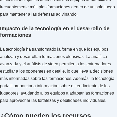
frecuentemente múltiples formaciones dentro de un solo juego
para mantener a las defensas adivinando.
Impacto de la tecnología en el desarrollo de
formaciones
La tecnología ha transformado la forma en que los equipos
analizan y desarrollan formaciones ofensivas. La analítica
avanzada y el análisis de video permiten a los entrenadores
estudiar a los oponentes en detalle, lo que lleva a decisiones
más informadas sobre las formaciones. Además, la tecnología
portátil proporciona información sobre el rendimiento de los
jugadores, ayudando a los equipos a adaptar las formaciones
para aprovechar las fortalezas y debilidades individuales.
¿Cómo pueden los recursos