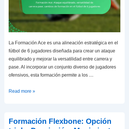
6
jugadores
La Formación Ace es una alineación estratégica en el
fútbol de 6 jugadores diseñada para crear un ataque
equilibrado y mejorar la versatilidad entre carrera y
pase. Al incorporar un conjunto diverso de jugadores
ofensivos, esta formación permite a los …
Formación
Read more »
Ace:
Ataque
equilibrado,
Formación Flexbone: Opción
versatilidad