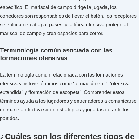
específico. El mariscal de campo dirige la jugada, los
corredores son responsables de llevar el balón, los receptores
se enfocan en atrapar pases, y la línea ofensiva protege al
mariscal de campo y crea espacios para correr.
Terminología común asociada con las
formaciones ofensivas
La terminología común relacionada con las formaciones
ofensivas incluye términos como “formación en I”, “ofensiva
extendida” y “formación de escopeta”. Comprender estos
términos ayuda a los jugadores y entrenadores a comunicarse
de manera efectiva sobre estrategias y jugadas durante los
partidos.
¿Cuáles son los diferentes tipos de