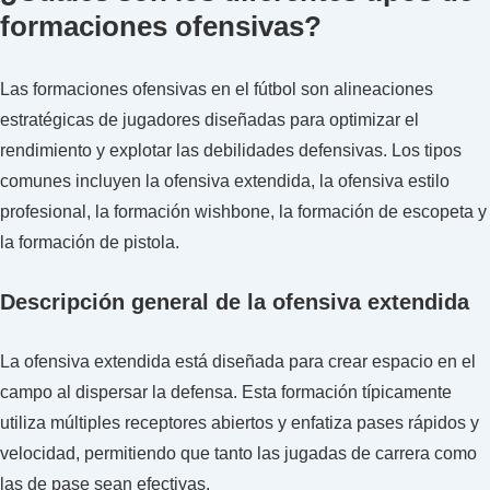
formaciones ofensivas?
Las formaciones ofensivas en el fútbol son alineaciones
estratégicas de jugadores diseñadas para optimizar el
rendimiento y explotar las debilidades defensivas. Los tipos
comunes incluyen la ofensiva extendida, la ofensiva estilo
profesional, la formación wishbone, la formación de escopeta y
la formación de pistola.
Descripción general de la ofensiva extendida
La ofensiva extendida está diseñada para crear espacio en el
campo al dispersar la defensa. Esta formación típicamente
utiliza múltiples receptores abiertos y enfatiza pases rápidos y
velocidad, permitiendo que tanto las jugadas de carrera como
las de pase sean efectivas.