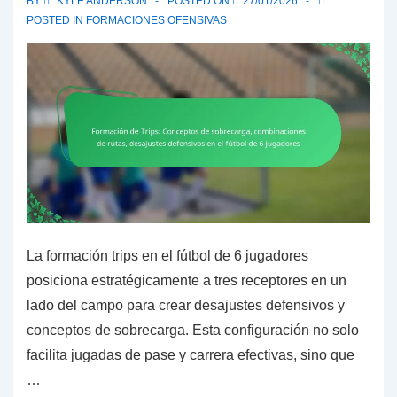
BY
KYLE ANDERSON
POSTED ON
27/01/2026
Lecturas
POSTED IN
FORMACIONES OFENSIVAS
defensivas,
Alineaciones
de
receptores
en
el
fútbol
de
6
La formación trips en el fútbol de 6 jugadores
jugadores
posiciona estratégicamente a tres receptores en un
lado del campo para crear desajustes defensivos y
conceptos de sobrecarga. Esta configuración no solo
facilita jugadas de pase y carrera efectivas, sino que
…