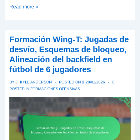
Formación
Read more »
de
Opción
Expandida:
Formación Wing-T: Jugadas de
Mariscal
desvío, Esquemas de bloqueo,
de
Alineación del backfield en
campo
fútbol de 6 jugadores
de
doble
BY
KYLE ANDERSON
POSTED ON
28/01/2026
amenaza,
POSTED IN
FORMACIONES OFENSIVAS
Carreras
por
el
perímetro,
Lecturas
de