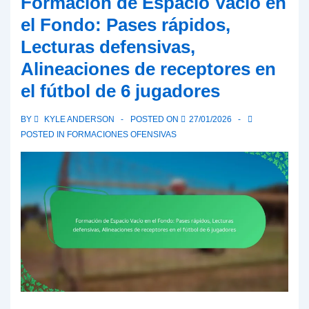
Formación de Espacio Vacío en
Roles
el Fondo: Pases rápidos,
de
Lecturas defensivas,
los
Alineaciones de receptores en
Jugadores,
Opciones
el fútbol de 6 jugadores
de
BY
KYLE ANDERSON
POSTED ON
27/01/2026
Pase
POSTED IN
FORMACIONES OFENSIVAS
en
Fútbol
de
6
Jugadores