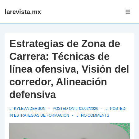
↓
larevista.mx
Skip
ME
to
Main
Content
Estrategias de Zona de
Carrera: Técnicas de
línea ofensiva, Visión del
corredor, Alineación
defensiva
KYLE ANDERSON
POSTED ON
02/02/2026
POSTED
IN
ESTRATEGIAS DE FORMACIÓN
NO COMMENTS