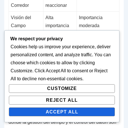
Corredor
reaccionar
Visión del
Alta
Importancia
Campo
importancia
moderada
We respect your privacy
Ventajas de correr en zona en diversas
Cookies help us improve your experience, deliver
situaciones de juego
personalized content, and analyze traffic. You can
choose which cookies to allow by clicking
Correr en zona sobresale en situaciones donde las
Customize
. Click
Accept All
to consent or
Reject
defensas son impredecibles o cambian
All
to decline non-essential cookies.
frecuentemente de alineación. Esta adaptabilidad
CUSTOMIZE
permite a los corredores encontrar espacios en la
defensa, haciéndolo efectivo contra equipos agresivos
REJECT ALL
o que utilizan muchas jugadas de blitz. Además,
ACCEPT ALL
puede ser beneficioso en escenarios de final de juego
donde la gestión del tiempo y el control del balón son