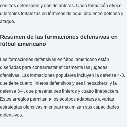
con tres defensores y dos delanteros. Cada formación ofrece
diferentes fortalezas en términos de equilibrio entre defensa y
ataque.
Resumen de las formaciones defensivas en
fútbol americano
Las formaciones defensivas en fútbol americano están
diseñadas para contrarrestar eficazmente las jugadas
ofensivas. Las formaciones populares incluyen la defensa 4-3,
que tiene cuatro linieros defensivos y tres linebackers, y la
defensa 3-4, que presenta tres linieros y cuatro linebackers.
Estos arreglos permiten a los equipos adaptarse a varias
estrategias ofensivas mientras maximizan sus capacidades
defensivas.