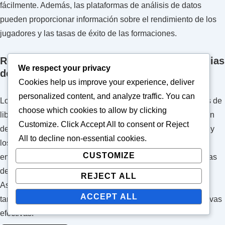
fácilmente. Además, las plataformas de análisis de datos
pueden proporcionar información sobre el rendimiento de los
jugadores y las tasas de éxito de las formaciones.
Recursos para aprender más sobre estrategias
We respect your privacy
defensivas
Cookies help us improve your experience, deliver
personalized content, and analyze traffic. You can
Los entrenadores pueden mejorar su conocimiento a través de
choose which cookies to allow by clicking
libros como “Defensive Football Strategies” de la Asociación
Customize
. Click
Accept All
to consent or
Reject
de Entrenadores de Fútbol Americano. Los cursos en línea y
All
to decline non-essential cookies.
los seminarios web ofrecidos por organizaciones de
CUSTOMIZE
entrenamiento brindan valiosos conocimientos sobre tácticas
defensivas. Sitios web como la Federación Nacional de
REJECT ALL
Asociaciones Estatales de Escuelas Secundarias (NFHS)
ACCEPT ALL
también ofrecen pautas y recursos para estrategias defensivas
efectivas.