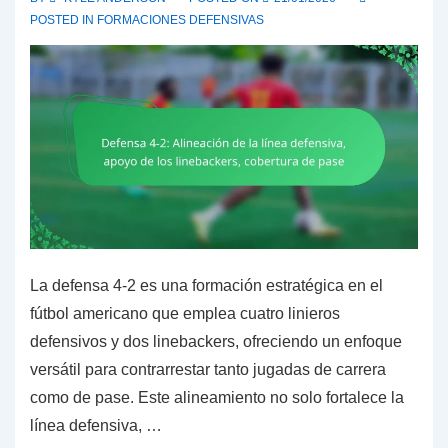
técnico,
POSTED IN
FORMACIONES DEFENSIVAS
Comunicación
La defensa 4-2 es una formación estratégica en el
fútbol americano que emplea cuatro linieros
defensivos y dos linebackers, ofreciendo un enfoque
versátil para contrarrestar tanto jugadas de carrera
como de pase. Este alineamiento no solo fortalece la
línea defensiva, …