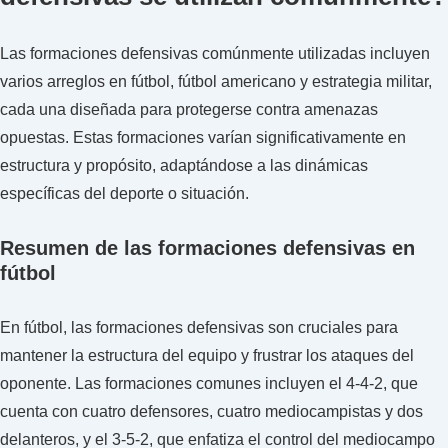
Las formaciones defensivas comúnmente utilizadas incluyen
varios arreglos en fútbol, fútbol americano y estrategia militar,
cada una diseñada para protegerse contra amenazas
opuestas. Estas formaciones varían significativamente en
estructura y propósito, adaptándose a las dinámicas
específicas del deporte o situación.
Resumen de las formaciones defensivas en
fútbol
En fútbol, las formaciones defensivas son cruciales para
mantener la estructura del equipo y frustrar los ataques del
oponente. Las formaciones comunes incluyen el 4-4-2, que
cuenta con cuatro defensores, cuatro mediocampistas y dos
delanteros, y el 3-5-2, que enfatiza el control del mediocampo