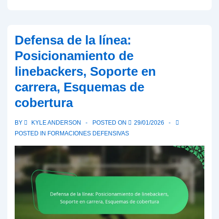
3-
3:
Roles
Defensa de la línea:
de
Posicionamiento de
los
linebackers, Soporte en
linebackers,
carrera, Esquemas de
Responsabilidades
de
cobertura
los
BY
KYLE ANDERSON
POSTED ON
29/01/2026
espacios,
POSTED IN
FORMACIONES DEFENSIVAS
Esquemas
de
cobertura