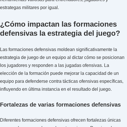
estrategas militares por igual.
¿Cómo impactan las formaciones
defensivas la estrategia del juego?
Las formaciones defensivas moldean significativamente la
estrategia de juego de un equipo al dictar cómo se posicionan
los jugadores y responden a las jugadas ofensivas. La
elección de la formación puede mejorar la capacidad de un
equipo para defenderse contra tácticas ofensivas específicas,
influyendo en última instancia en el resultado del juego.
Fortalezas de varias formaciones defensivas
Diferentes formaciones defensivas ofrecen fortalezas únicas