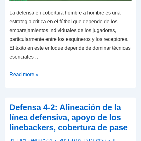
La defensa en cobertura hombre a hombre es una
estrategia crítica en el fútbol que depende de los
emparejamientos individuales de los jugadores,
particularmente entre los esquineros y los receptores.
El éxito en este enfoque depende de dominar técnicas
esenciales …
Defensa
Read more »
de
Cobertura
Hombre:
Defensa 4-2: Alineación de la
Emparejamientos
línea defensiva, apoyo de los
de
linebackers, cobertura de pase
jugadores,
Enfoque
BY
KYLE ANDERSON
POSTED ON
21/01/2026