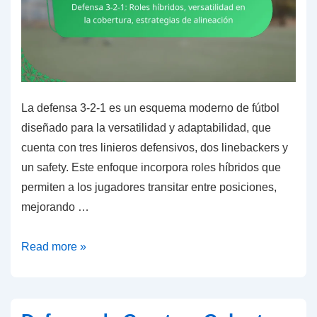
La defensa 3-2-1 es un esquema moderno de fútbol
diseñado para la versatilidad y adaptabilidad, que
cuenta con tres linieros defensivos, dos linebackers y
un safety. Este enfoque incorpora roles híbridos que
permiten a los jugadores transitar entre posiciones,
mejorando …
Defensa
Read more »
3-
2-
1: