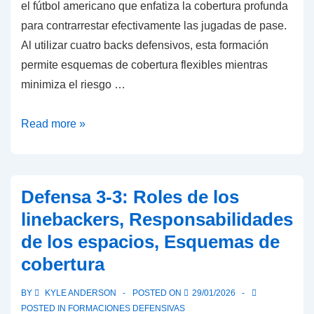
el fútbol americano que enfatiza la cobertura profunda
para contrarrestar efectivamente las jugadas de pase.
Al utilizar cuatro backs defensivos, esta formación
permite esquemas de cobertura flexibles mientras
minimiza el riesgo …
Defensa
Read more »
de
Cuartos:
Cobertura
Defensa 3-3: Roles de los
profunda,
linebackers, Responsabilidades
roles
de los espacios, Esquemas de
de
cobertura
Safety,
responsabilidades
BY
KYLE ANDERSON
POSTED ON
29/01/2026
de
POSTED IN
FORMACIONES DEFENSIVAS