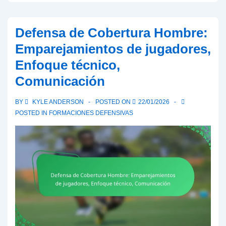
Zona
en
Defensa de Cobertura Hombre:
Defensa:
Emparejamientos de jugadores,
Responsabilidades
Enfoque técnico,
de
Comunicación
área,
Lectura
BY
KYLE ANDERSON
POSTED ON
22/01/2026
del
POSTED IN
FORMACIONES DEFENSIVAS
mariscal
de
campo,
Comunicación