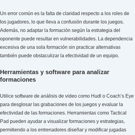
Un error común es la falta de claridad respecto a los roles de
los jugadores, lo que lleva a confusión durante los juegos.
Además, no adaptar la formación según la estrategia del
oponente puede resultar en vulnerabilidades. La dependencia
excesiva de una sola formación sin practicar alternativas
también puede obstaculizar la efectividad de un equipo.
Herramientas y software para analizar
formaciones
Utilice software de análisis de video como Hudl o Coach’s Eye
para desglosar las grabaciones de los juegos y evaluar la
efectividad de las formaciones. Herramientas como Tactical
Pad pueden ayudar a visualizar formaciones y estrategias,
permitiendo a los entrenadores diseñar y modificar jugadas