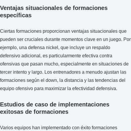
Ventajas situacionales de formaciones
específicas
Ciertas formaciones proporcionan ventajas situacionales que
pueden ser cruciales durante momentos clave en un juego. Por
ejemplo, una defensa nickel, que incluye un respaldo
defensivo adicional, es particularmente efectiva contra
ofensivas que pasan mucho, especialmente en situaciones de
tercer intento y largo. Los entrenadores a menudo ajustan las
formaciones según el down, la distancia y las tendencias del
equipo ofensivo para maximizar la efectividad defensiva.
Estudios de caso de implementaciones
exitosas de formaciones
Varios equipos han implementado con éxito formaciones