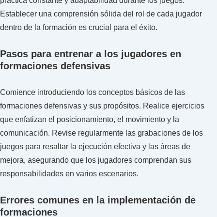
práctica constante y adaptabilidad durante los juegos.
Establecer una comprensión sólida del rol de cada jugador
dentro de la formación es crucial para el éxito.
Pasos para entrenar a los jugadores en
formaciones defensivas
Comience introduciendo los conceptos básicos de las
formaciones defensivas y sus propósitos. Realice ejercicios
que enfatizan el posicionamiento, el movimiento y la
comunicación. Revise regularmente las grabaciones de los
juegos para resaltar la ejecución efectiva y las áreas de
mejora, asegurando que los jugadores comprendan sus
responsabilidades en varios escenarios.
Errores comunes en la implementación de
formaciones