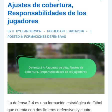
Ajustes de cobertura,
de
Responsabilidades de los
los
jugadores
backs
defensivos,
BY
KYLE ANDERSON
POSTED ON
26/01/2026
uso
POSTED IN
FORMACIONES DEFENSIVAS
situacional
La defensa 2-4 es una formación estratégica de fútbol
que cuenta con dos linieros defensivos y cuatro