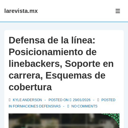
↓
larevista.mx
Skip
ME
to
Main
Content
Defensa de la línea:
Posicionamiento de
linebackers, Soporte en
carrera, Esquemas de
cobertura
KYLE ANDERSON
POSTED ON
29/01/2026
POSTED
IN
FORMACIONES DEFENSIVAS
NO COMMENTS