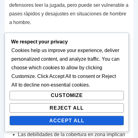
defensores leer la jugada, pero puede ser vulnerable a
pases rápidos y desajustes en situaciones de hombre
a hombre.
Por el contrario, la cobertura hombre a hombre puede
We respect your privacy
neutralizar efectivamente a receptores estrella y
Cookies help us improve your experience, deliver
aplicar presión, pero puede dejar expuestos a los
personalized content, and analyze traffic. You can
defensores si no pueden mantenerse al día con sus
choose which cookies to allow by clicking
asignaciones. Comprender estos intercambios es
Customize
. Click
Accept All
to consent or
Reject
esencial para los coordinadores defensivos al
All
to decline non-essential cookies.
planificar estrategias de juego.
CUSTOMIZE
REJECT ALL
Las fortalezas de la cobertura en zona incluyen un
mejor apoyo en la carrera y la capacidad de leer al
ACCEPT ALL
mariscal de campo.
Las debilidades de la cobertura en zona implican