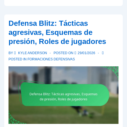
de
la
línea:
Defensa Blitz: Tácticas
Posicionamiento
agresivas, Esquemas de
de
presión, Roles de jugadores
linebackers,
Soporte
BY
KYLE ANDERSON
POSTED ON
29/01/2026
en
POSTED IN
FORMACIONES DEFENSIVAS
carrera,
Esquemas
de
cobertura