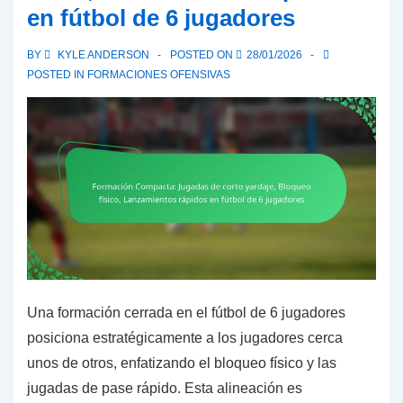
en fútbol de 6 jugadores
de
bloqueo,
BY
KYLE ANDERSON
POSTED ON
28/01/2026
Alineación
POSTED IN
FORMACIONES OFENSIVAS
del
backfield
en
fútbol
de
6
jugadores
Una formación cerrada en el fútbol de 6 jugadores
posiciona estratégicamente a los jugadores cerca
unos de otros, enfatizando el bloqueo físico y las
jugadas de pase rápido. Esta alineación es