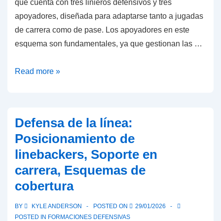
que cuenta con tres linieros defensivos y tres
6
apoyadores, diseñada para adaptarse tanto a jugadas
jugadores
de carrera como de pase. Los apoyadores en este
esquema son fundamentales, ya que gestionan las …
Defensa
Read more »
3-
3:
Roles
Defensa de la línea:
de
Posicionamiento de
los
linebackers, Soporte en
linebackers,
carrera, Esquemas de
Responsabilidades
de
cobertura
los
BY
KYLE ANDERSON
POSTED ON
29/01/2026
espacios,
POSTED IN
FORMACIONES DEFENSIVAS