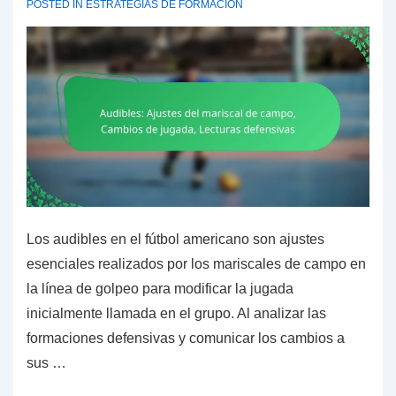
POSTED IN
ESTRATEGIAS DE FORMACIÓN
jugadores
Los audibles en el fútbol americano son ajustes
esenciales realizados por los mariscales de campo en
la línea de golpeo para modificar la jugada
inicialmente llamada en el grupo. Al analizar las
formaciones defensivas y comunicar los cambios a
sus …