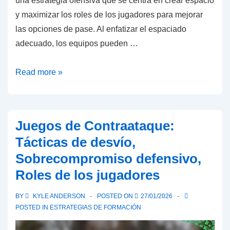
una estrategia ofensiva que se centra en crear espacio
y maximizar los roles de los jugadores para mejorar
las opciones de pase. Al enfatizar el espaciado
adecuado, los equipos pueden …
Formación
Read more »
de
Esparcimiento:
Espaciado,
Juegos de Contraataque:
Roles
Tácticas de desvío,
de
Sobrecompromiso defensivo,
los
Roles de los jugadores
Jugadores,
Opciones
BY
KYLE ANDERSON
POSTED ON
27/01/2026
de
POSTED IN
ESTRATEGIAS DE FORMACIÓN
Pase
en